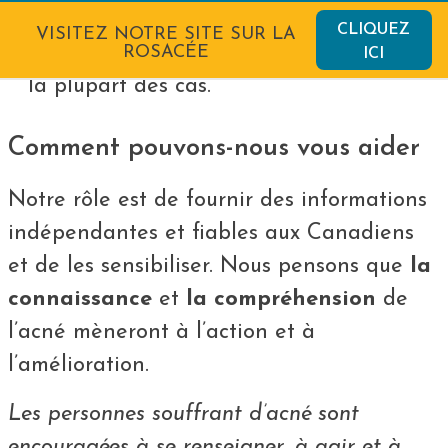
l’acné s’améliore.
CLIQUEZ
VISITEZ NOTRE SITE SUR LA
Les cicatrices d’acné sont évitables dans
ROSACÉE
ICI
la plupart des cas.
Comment pouvons-nous vous aider
Notre rôle est de fournir des informations
indépendantes et fiables aux Canadiens
et de les sensibiliser. Nous pensons que
la
connaissance
et
la compréhension
de
l’acné mèneront à l’action et à
l’amélioration.
Les personnes souffrant d’acné sont
encouragées à se renseigner, à agir et à