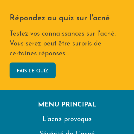
Répondez au quiz sur l'acné
Testez vos connaissances sur l'acné.
Vous serez peut-être surpris de
certaines réponses…
FAIS LE QUIZ
MENU PRINCIPAL
L’acné provoque